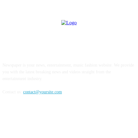
ABOUT US
Newspaper is your news, entertainment, music fashion website. We provide
you with the latest breaking news and videos straight from the
entertainment industry.
Contact us:
contact@yoursite.com
FOLLOW US