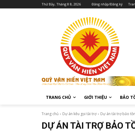
Thứ Bảy, Tháng 8 8, 2026
Đăng nhập/Đăng ký
Tra
TRANG CHỦ
GIỚI THIỆU
BẢO T
Trang chủ
Dự án kêu gọi tài trợ
Dự án tài trợ bảo tồ
DỰ ÁN TÀI TRỢ BẢO T