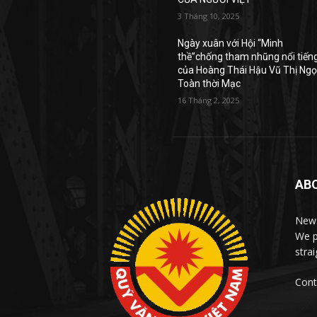
3 Tháng 10, 2025
Ngày xuân với Hội “Minh
thề”chống tham nhũng nổi tiến
của Hoàng Thái Hậu Vũ Thị Ng
Toàn thời Mạc
16 Tháng 2, 2025
AB
News
We p
stra
Cont