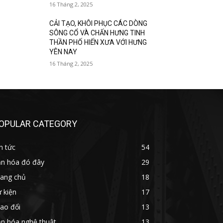
16 Tháng 2, 2025
CẢI TẠO, KHÔI PHỤC CÁC DÒNG
SÔNG CỔ VÀ CHẤN HƯNG TINH
THẦN PHỐ HIẾN XƯA VỚI HƯNG
YÊN NAY
16 Tháng 2, 2025
OPULAR CATEGORY
n tức
54
ăn hóa đó đây
29
rang chủ
18
 kiện
17
ao đổi
13
ăn hóa nghệ thuật
13