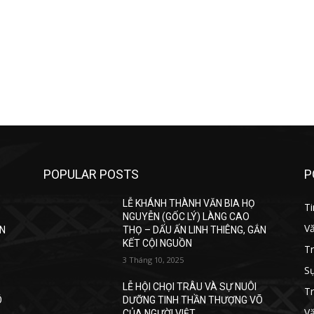
POPULAR POSTS
P
LỄ KHÁNH THÀNH VĂN BIA HỌ
Ti
NGUYỄN (GỐC LÝ) LÀNG CAO
V
ẮN
THỌ – DẤU ẤN LINH THIÊNG, GẮN
KẾT CỘI NGUỒN
T
3 Tháng 10, 2025
Sự
LỄ HỘI CHỌI TRÂU VÀ SỰ NUÔI
Tr
Õ
DƯỠNG TINH THẦN THƯỢNG VÕ
V
CỦA NGƯỜI VIỆT