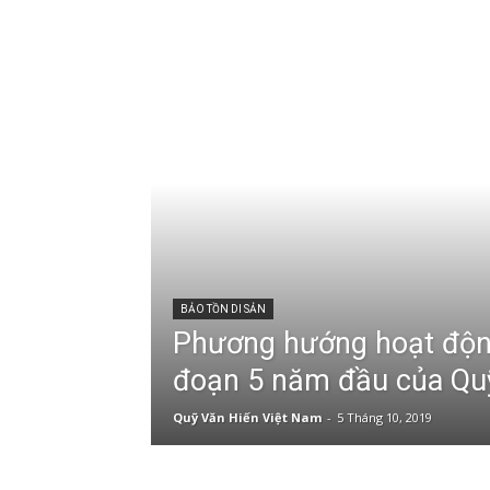
BẢO TỒN DI SẢN
Phương hướng hoạt động
đoạn 5 năm đầu của Qu
Quỹ Văn Hiến Việt Nam
-
5 Tháng 10, 2019