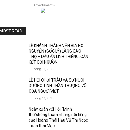
- Advertisment -
MOST READ
LỄ KHÁNH THÀNH VĂN BIA HỌ
NGUYỄN (GỐC LÝ) LÀNG CAO
THỌ – DẤU ẤN LINH THIÊNG, GẮN
KẾT CỘI NGUỒN
3 Tháng 10, 2025
LỄ HỘI CHỌI TRÂU VÀ SỰ NUÔI
DƯỠNG TINH THẦN THƯỢNG VÕ
CỦA NGƯỜI VIỆT
3 Tháng 10, 2025
Ngày xuân với Hội “Minh
thề”chống tham nhũng nổi tiếng
của Hoàng Thái Hậu Vũ Thị Ngọc
Toàn thời Mạc