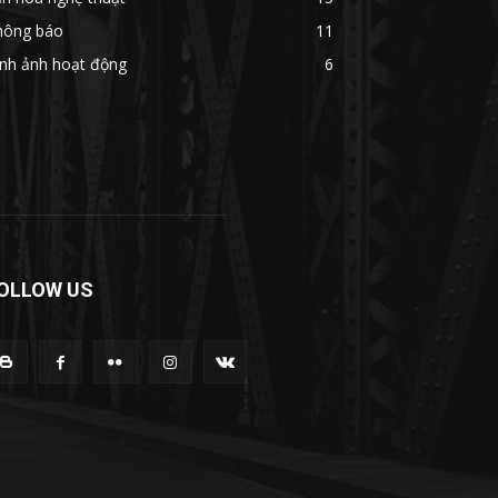
hông báo
11
ình ảnh hoạt động
6
OLLOW US