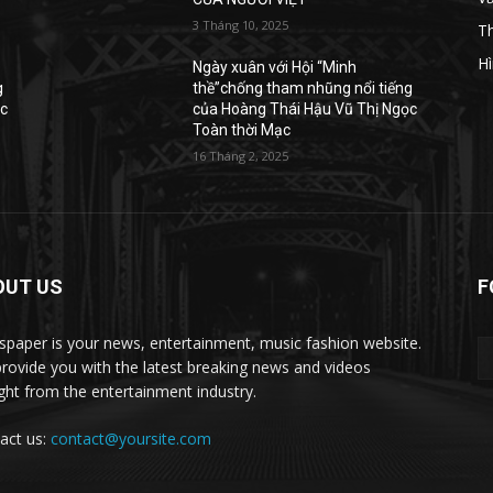
3 Tháng 10, 2025
T
H
Ngày xuân với Hội “Minh
g
thề”chống tham nhũng nổi tiếng
ọc
của Hoàng Thái Hậu Vũ Thị Ngọc
Toàn thời Mạc
16 Tháng 2, 2025
OUT US
F
paper is your news, entertainment, music fashion website.
rovide you with the latest breaking news and videos
ight from the entertainment industry.
act us:
contact@yoursite.com