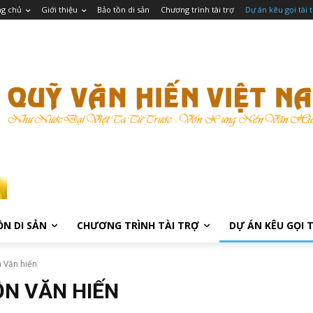
ng chủ
Giới thiệu
Bảo tồn di sản
Chương trình tài trợ
Dự án kêu gọi tài 
ỒN DI SẢN
CHƯƠNG TRÌNH TÀI TRỢ
DỰ ÁN KÊU GỌI 
n Văn hiến
ỒN VĂN HIẾN