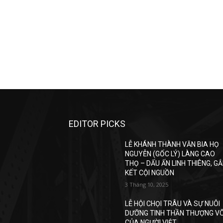
EDITOR PICKS
LỄ KHÁNH THÀNH VĂN BIA HỌ
NGUYỄN (GỐC LÝ) LÀNG CAO
THỌ – DẤU ẤN LINH THIÊNG, G
KẾT CỘI NGUỒN
3 Tháng 10, 2025
LỄ HỘI CHỌI TRÂU VÀ SỰ NUÔI
DƯỠNG TINH THẦN THƯỢNG V
CỦA NGƯỜI VIỆT