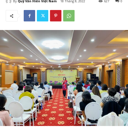
By
Quỹ Văn Hiến Việt Nam
18 Tháng 8, 2022
627
0