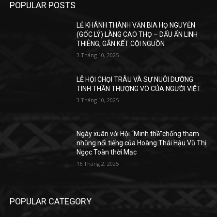
POPULAR POSTS
LỄ KHÁNH THÀNH VĂN BIA HỌ NGUYỄN
(GỐC LÝ) LÀNG CAO THỌ – DẤU ẤN LINH
THIÊNG, GẮN KẾT CỘI NGUỒN
3 Tháng 10, 2025
LỄ HỘI CHỌI TRÂU VÀ SỰ NUÔI DƯỠNG
TINH THẦN THƯỢNG VÕ CỦA NGƯỜI VIỆT
3 Tháng 10, 2025
Ngày xuân với Hội “Minh thề”chống tham
nhũng nổi tiếng của Hoàng Thái Hậu Vũ Thị
Ngọc Toàn thời Mạc
16 Tháng 2, 2025
POPULAR CATEGORY