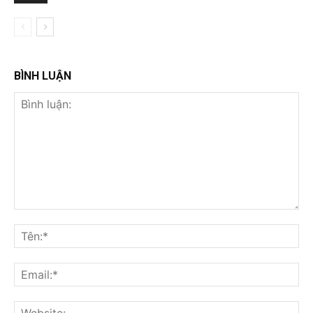
BÌNH LUẬN
Bình
luận:
Tên
Ema
Web