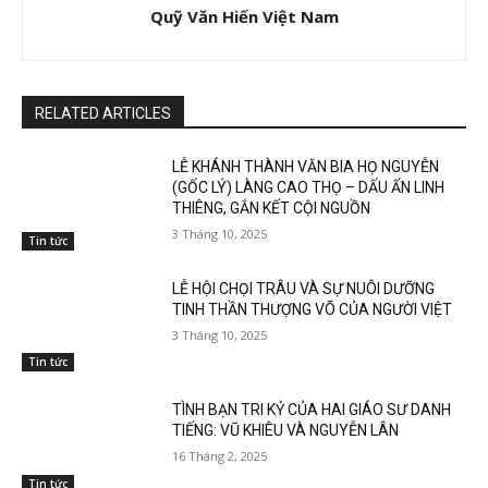
Quỹ Văn Hiến Việt Nam
RELATED ARTICLES
LỄ KHÁNH THÀNH VĂN BIA HỌ NGUYỄN
(GỐC LÝ) LÀNG CAO THỌ – DẤU ẤN LINH
THIÊNG, GẮN KẾT CỘI NGUỒN
3 Tháng 10, 2025
Tin tức
LỄ HỘI CHỌI TRÂU VÀ SỰ NUÔI DƯỠNG
TINH THẦN THƯỢNG VÕ CỦA NGƯỜI VIỆT
3 Tháng 10, 2025
Tin tức
TÌNH BẠN TRI KỶ CỦA HAI GIÁO SƯ DANH
TIẾNG: VŨ KHIÊU VÀ NGUYỄN LÂN
16 Tháng 2, 2025
Tin tức