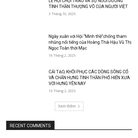
LỄ HỘI CHỌI TRÂU VÀ SỰ NUÔI DƯỠNG
TINH THẦN THƯỢNG VÕ CỦA NGƯỜI VIỆT
3 Tháng 10, 2025
Ngày xuân với Hội “Minh thề”chống tham
nhũng nổi tiếng của Hoàng Thái Hậu Vũ Thị
Ngọc Toàn thời Mạc
16 Tháng 2, 2025
CẢI TẠO, KHÔI PHỤC CÁC DÒNG SÔNG CỔ
VÀ CHẤN HƯNG TINH THẦN PHỐ HIẾN XƯA
VỚI HƯNG YÊN NAY
16 Tháng 2, 2025
Xem thêm
RECENT COMMENTS