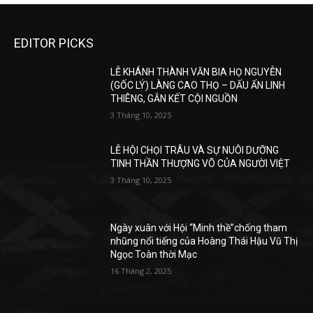
EDITOR PICKS
LỄ KHÁNH THÀNH VĂN BIA HỌ NGUYỄN
(GỐC LÝ) LÀNG CAO THỌ – DẤU ẤN LINH
THIÊNG, GẮN KẾT CỘI NGUỒN
3 Tháng 10, 2025
LỄ HỘI CHỌI TRÂU VÀ SỰ NUÔI DƯỠNG
TINH THẦN THƯỢNG VÕ CỦA NGƯỜI VIỆT
3 Tháng 10, 2025
Ngày xuân với Hội “Minh thề”chống tham
nhũng nổi tiếng của Hoàng Thái Hậu Vũ Thị
Ngọc Toàn thời Mạc
16 Tháng 2, 2025