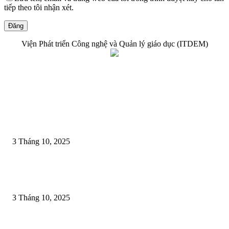
tiếp theo tôi nhận xét.
Viện Phát triển Công nghệ và Quản lý giáo dục (ITDEM)
EDITOR PICKS
LỄ KHÁNH THÀNH VĂN BIA HỌ NGUYỄN (GỐC LÝ) LÀNG CAO 
– DẤU ẤN LINH THIÊNG, GẮN KẾT CỘI NGUỒN
3 Tháng 10, 2025
LỄ HỘI CHỌI TRÂU VÀ SỰ NUÔI DƯỠNG TINH THẦN THƯỢNG 
CỦA NGƯỜI VIỆT
3 Tháng 10, 2025
Ngày xuân với Hội “Minh thề”chống tham nhũng nổi tiếng của Hoàng Thá