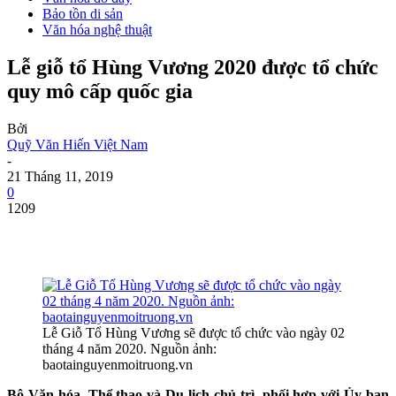
Bảo tồn di sản
Văn hóa nghệ thuật
Lễ giỗ tổ Hùng Vương 2020 được tổ chức
quy mô cấp quốc gia
Bởi
Quỹ Văn Hiến Việt Nam
-
21 Tháng 11, 2019
0
1209
Lễ Giỗ Tổ Hùng Vương sẽ được tổ chức vào ngày 02
tháng 4 năm 2020. Nguồn ảnh:
baotainguyenmoitruong.vn
Bộ Văn hóa, Thể thao và Du lịch chủ trì, phối hợp với Ủy ban