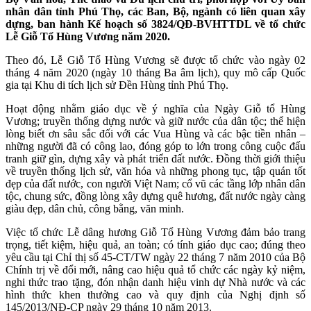
nhân dân tỉnh Phú Thọ, các Ban, Bộ, ngành có liên quan xây
dựng, ban hành Kế hoạch số 3824/QĐ-BVHTTDL về tổ chức
Lễ Giỗ Tổ Hùng Vương năm 2020.
Theo đó, Lễ Giỗ Tổ Hùng Vương sẽ được tổ chức vào ngày 02
tháng 4 năm 2020 (ngày 10 tháng Ba âm lịch), quy mô cấp Quốc
gia tại Khu di tích lịch sử Đền Hùng tỉnh Phú Thọ.
Hoạt động nhằm giáo dục về ý nghĩa của Ngày Giỗ tổ Hùng
Vương; truyền thống dựng nước và giữ nước của dân tộc; thể hiện
lòng biết ơn sâu sắc đối với các Vua Hùng và các bậc tiền nhân –
những người đã có công lao, đóng góp to lớn trong công cuộc đấu
tranh giữ gìn, dựng xây và phát triển đất nước. Đồng thời giới thiệu
về truyền thống lịch sử, văn hóa và những phong tục, tập quán tốt
đẹp của đất nước, con người Việt Nam; cổ vũ các tầng lớp nhân dân
tộc, chung sức, đồng lòng xây dựng quê hương, đất nước ngày càng
giàu đẹp, dân chủ, công bằng, văn minh.
Việc tổ chức Lễ dâng hương Giỗ Tổ Hùng Vương đảm bảo trang
trọng, tiết kiệm, hiệu quả, an toàn; có tính giáo dục cao; đúng theo
yêu cầu tại Chỉ thị số 45-CT/TW ngày 22 tháng 7 năm 2010 của Bộ
Chính trị về đổi mới, nâng cao hiệu quả tổ chức các ngày kỷ niệm,
nghi thức trao tặng, đón nhận danh hiệu vinh dự Nhà nước và các
hình thức khen thưởng cao và quy định của Nghị định số
145/2013/NĐ-CP ngày 29 tháng 10 năm 2013.