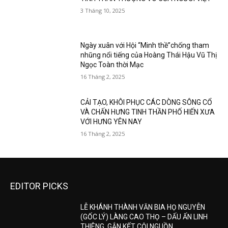
3 Tháng 10, 2025
Ngày xuân với Hội “Minh thề”chống tham
nhũng nổi tiếng của Hoàng Thái Hậu Vũ Thị
Ngọc Toàn thời Mạc
16 Tháng 2, 2025
CẢI TẠO, KHÔI PHỤC CÁC DÒNG SÔNG CỔ
VÀ CHẤN HƯNG TINH THẦN PHỐ HIẾN XƯA
VỚI HƯNG YÊN NAY
16 Tháng 2, 2025
EDITOR PICKS
LỄ KHÁNH THÀNH VĂN BIA HỌ NGUYỄN
(GỐC LÝ) LÀNG CAO THỌ – DẤU ẤN LINH
THIÊNG, GẮN KẾT CỘI NGUỒN