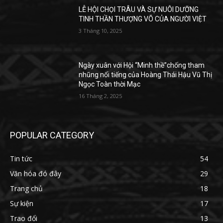
LỄ HỘI CHỌI TRÂU VÀ SỰ NUÔI DƯỠNG
TINH THẦN THƯỢNG VÕ CỦA NGƯỜI VIỆT
3 Tháng 10, 2025
Ngày xuân với Hội “Minh thề”chống tham
nhũng nổi tiếng của Hoàng Thái Hậu Vũ Thị
Ngọc Toàn thời Mạc
16 Tháng 2, 2025
POPULAR CATEGORY
Tin tức
54
Văn hóa đó đây
29
Trang chủ
18
Sự kiện
17
Trao đổi
13