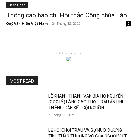
Thông báo
Thông cáo báo chí Hội thảo Công chúa Lào
Quỹ Văn Hiến Việt Nam
-
24 Tháng 12, 2020
0
- Advertisment -
MOST READ
LỄ KHÁNH THÀNH VĂN BIA HỌ NGUYỄN
(GỐC LÝ) LÀNG CAO THỌ – DẤU ẤN LINH
THIÊNG, GẮN KẾT CỘI NGUỒN
3 Tháng 10, 2025
LỄ HỘI CHỌI TRÂU VÀ SỰ NUÔI DƯỠNG
TINH THẦN THƯỢNG VÕ CỦA NGƯỜI VIỆT