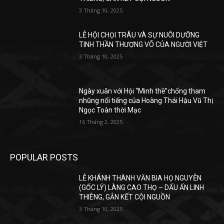
3 Tháng 10, 2025
LỄ HỘI CHỌI TRÂU VÀ SỰ NUÔI DƯỠNG
TINH THẦN THƯỢNG VÕ CỦA NGƯỜI VIỆT
3 Tháng 10, 2025
Ngày xuân với Hội “Minh thề”chống tham
nhũng nổi tiếng của Hoàng Thái Hậu Vũ Thị
Ngọc Toàn thời Mạc
16 Tháng 2, 2025
POPULAR POSTS
LỄ KHÁNH THÀNH VĂN BIA HỌ NGUYỄN
(GỐC LÝ) LÀNG CAO THỌ – DẤU ẤN LINH
THIÊNG, GẮN KẾT CỘI NGUỒN
3 Tháng 10, 2025