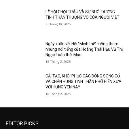
LỄ HỘI CHỌI TRÂU VÀ SỰ NUÔI DƯỠNG
TINH THẦN THƯỢNG VÕ CỦA NGƯỜI VIỆT
3 Tháng 10, 2025
Ngày xuân với Hội “Minh thề”chống tham
nhũng nổi tiếng của Hoàng Thái Hậu Vũ Thị
Ngọc Toàn thời Mạc
16 Tháng 2, 2025
CẢI TẠO, KHÔI PHỤC CÁC DÒNG SÔNG CỔ
VÀ CHẤN HƯNG TINH THẦN PHỐ HIẾN XƯA
VỚI HƯNG YÊN NAY
16 Tháng 2, 2025
EDITOR PICKS