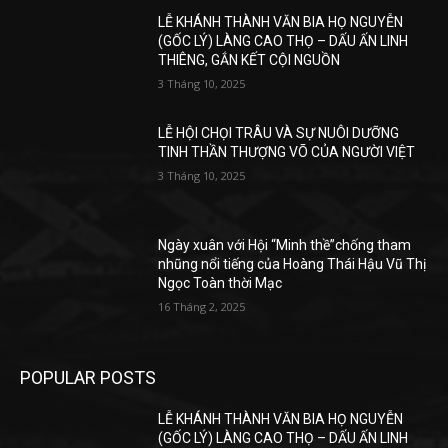
LỄ KHÁNH THÀNH VĂN BIA HỌ NGUYỄN
(GỐC LÝ) LÀNG CAO THỌ – DẤU ẤN LINH
THIÊNG, GẮN KẾT CỘI NGUỒN
3 Tháng 10, 2025
LỄ HỘI CHỌI TRÂU VÀ SỰ NUÔI DƯỠNG
TINH THẦN THƯỢNG VÕ CỦA NGƯỜI VIỆT
3 Tháng 10, 2025
Ngày xuân với Hội “Minh thề”chống tham
nhũng nổi tiếng của Hoàng Thái Hậu Vũ Thị
Ngọc Toàn thời Mạc
16 Tháng 2, 2025
POPULAR POSTS
LỄ KHÁNH THÀNH VĂN BIA HỌ NGUYỄN
(GỐC LÝ) LÀNG CAO THỌ – DẤU ẤN LINH