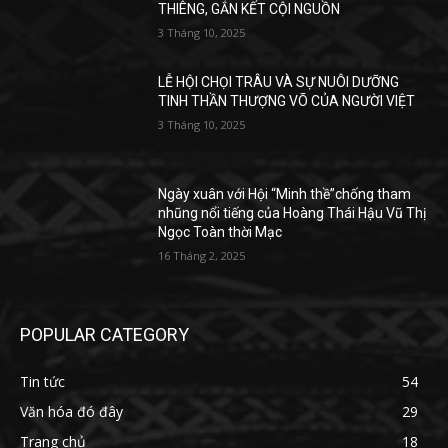
THIÊNG, GẮN KẾT CỘI NGUỒN
3 Tháng 10, 2025
LỄ HỘI CHỌI TRÂU VÀ SỰ NUÔI DƯỠNG
TINH THẦN THƯỢNG VÕ CỦA NGƯỜI VIỆT
3 Tháng 10, 2025
Ngày xuân với Hội “Minh thề”chống tham
nhũng nổi tiếng của Hoàng Thái Hậu Vũ Thị
Ngọc Toàn thời Mạc
16 Tháng 2, 2025
POPULAR CATEGORY
Tin tức
54
Văn hóa đó đây
29
Trang chủ
18