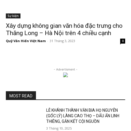
Sự kiện
Xây dựng không gian văn hóa đặc trưng cho
Thăng Long – Hà Nội trên 4 chiều cạnh
Quỹ Văn Hiến Việt Nam
-
31 Tháng 3, 2023
0
- Advertisment -
MOST READ
LỄ KHÁNH THÀNH VĂN BIA HỌ NGUYỄN
(GỐC LÝ) LÀNG CAO THỌ – DẤU ẤN LINH
THIÊNG, GẮN KẾT CỘI NGUỒN
3 Tháng 10, 2025