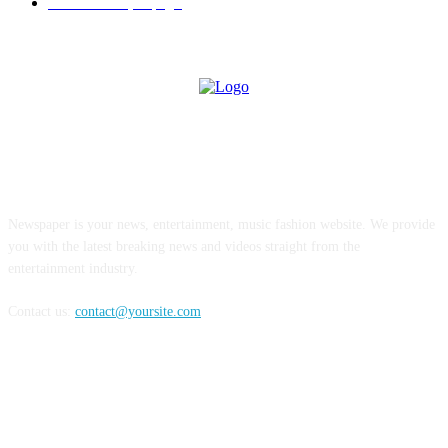
Hình ảnh hoạt động
6
ABOUT US
Newspaper is your news, entertainment, music fashion website. We provide
you with the latest breaking news and videos straight from the
entertainment industry.
Contact us:
contact@yoursite.com
FOLLOW US