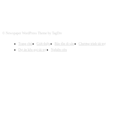
© Newspaper WordPress Theme by TagDiv
Trang chủ
Giới thiệu
Bảo tồn di sản
Chương trình tài trợ
Dự án kêu gọi tài trợ
Nghiên cứu