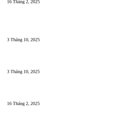
16 Tháng 2, 2025
EDITOR PICKS
LỄ KHÁNH THÀNH VĂN BIA HỌ NGUYỄN (GỐC LÝ) LÀNG CAO 
– DẤU ẤN LINH THIÊNG, GẮN KẾT CỘI NGUỒN
3 Tháng 10, 2025
LỄ HỘI CHỌI TRÂU VÀ SỰ NUÔI DƯỠNG TINH THẦN THƯỢNG 
CỦA NGƯỜI VIỆT
3 Tháng 10, 2025
Ngày xuân với Hội “Minh thề”chống tham nhũng nổi tiếng của Hoàng Thá
Vũ Thị Ngọc Toàn thời Mạc
16 Tháng 2, 2025
POPULAR POSTS
LỄ KHÁNH THÀNH VĂN BIA HỌ NGUYỄN (GỐC LÝ) LÀNG CAO 