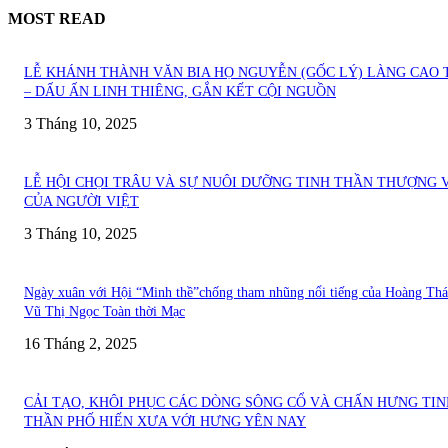
MOST READ
LỄ KHÁNH THÀNH VĂN BIA HỌ NGUYỄN (GỐC LÝ) LÀNG CAO 
– DẤU ẤN LINH THIÊNG, GẮN KẾT CỘI NGUỒN
3 Tháng 10, 2025
LỄ HỘI CHỌI TRÂU VÀ SỰ NUÔI DƯỠNG TINH THẦN THƯỢNG 
CỦA NGƯỜI VIỆT
3 Tháng 10, 2025
Ngày xuân với Hội “Minh thề”chống tham nhũng nổi tiếng của Hoàng Thá
Vũ Thị Ngọc Toàn thời Mạc
16 Tháng 2, 2025
CẢI TẠO, KHÔI PHỤC CÁC DÒNG SÔNG CỔ VÀ CHẤN HƯNG TIN
THẦN PHỐ HIẾN XƯA VỚI HƯNG YÊN NAY