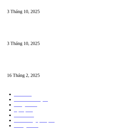
– DẤU ẤN LINH THIÊNG, GẮN KẾT CỘI NGUỒN
3 Tháng 10, 2025
LỄ HỘI CHỌI TRÂU VÀ SỰ NUÔI DƯỠNG TINH THẦN THƯỢNG 
CỦA NGƯỜI VIỆT
3 Tháng 10, 2025
Ngày xuân với Hội “Minh thề”chống tham nhũng nổi tiếng của Hoàng Thá
Vũ Thị Ngọc Toàn thời Mạc
16 Tháng 2, 2025
POPULAR CATEGORY
Tin tức
54
Văn hóa đó đây
29
Trang chủ
18
Sự kiện
17
Trao đổi
13
Văn hóa nghệ thuật
13
Thông báo
11