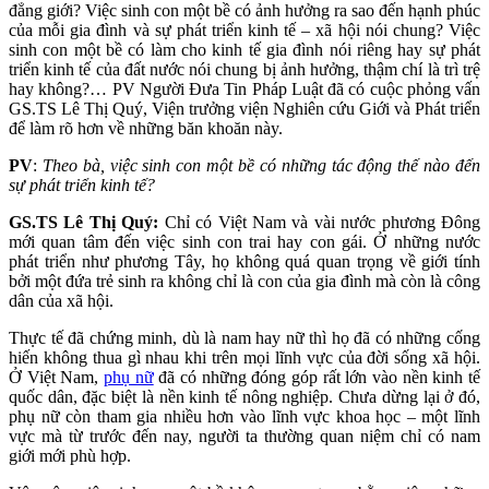
đẳng giới? Việc sinh con một bề có ảnh hưởng ra sao đến hạnh phúc
của mỗi gia đình và sự phát triển kinh tế – xã hội nói chung? Việc
sinh con một bề có làm cho kinh tế gia đình nói riêng hay sự phát
triển kinh tế của đất nước nói chung bị ảnh hưởng, thậm chí là trì trệ
hay không?… PV Người Đưa Tin Pháp Luật đã có cuộc phỏng vấn
GS.TS Lê Thị Quý, Viện trưởng viện Nghiên cứu Giới và Phát triển
để làm rõ hơn về những băn khoăn này.
PV
:
Theo bà, việc sinh con một bề có những tác động thế nào đến
sự phát triển kinh tế?
GS.TS Lê Thị Quý:
Chỉ có Việt Nam và vài nước phương Đông
mới quan tâm đến việc sinh con trai hay con gái. Ở những nước
phát triển như phương Tây, họ không quá quan trọng về giới tính
bởi một đứa trẻ sinh ra không chỉ là con của gia đình mà còn là công
dân của xã hội.
Thực tế đã chứng minh, dù là nam hay nữ thì họ đã có những cống
hiến không thua gì nhau khi trên mọi lĩnh vực của đời sống xã hội.
Ở Việt Nam,
phụ nữ
đã có những đóng góp rất lớn vào nền kinh tế
quốc dân, đặc biệt là nền kinh tế nông nghiệp. Chưa dừng lại ở đó,
phụ nữ còn tham gia nhiều hơn vào lĩnh vực khoa học – một lĩnh
vực mà từ trước đến nay, người ta thường quan niệm chỉ có nam
giới mới phù hợp.