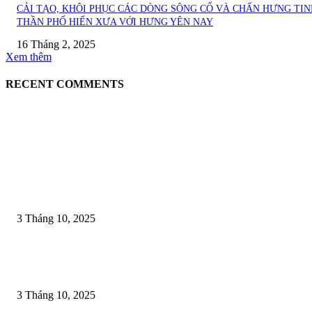
CẢI TẠO, KHÔI PHỤC CÁC DÒNG SÔNG CỔ VÀ CHẤN HƯNG TIN
THẦN PHỐ HIẾN XƯA VỚI HƯNG YÊN NAY
16 Tháng 2, 2025
Xem thêm
RECENT COMMENTS
EDITOR PICKS
LỄ KHÁNH THÀNH VĂN BIA HỌ NGUYỄN (GỐC LÝ) LÀNG CAO 
– DẤU ẤN LINH THIÊNG, GẮN KẾT CỘI NGUỒN
3 Tháng 10, 2025
LỄ HỘI CHỌI TRÂU VÀ SỰ NUÔI DƯỠNG TINH THẦN THƯỢNG 
CỦA NGƯỜI VIỆT
3 Tháng 10, 2025