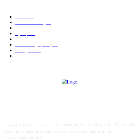
POPULAR CATEGORY
Tin tức
54
Văn hóa đó đây
29
Trang chủ
18
Sự kiện
17
Trao đổi
13
Văn hóa nghệ thuật
13
Thông báo
11
Hình ảnh hoạt động
6
ABOUT US
Newspaper is your news, entertainment, music fashion website. We provide
you with the latest breaking news and videos straight from the
entertainment industry.