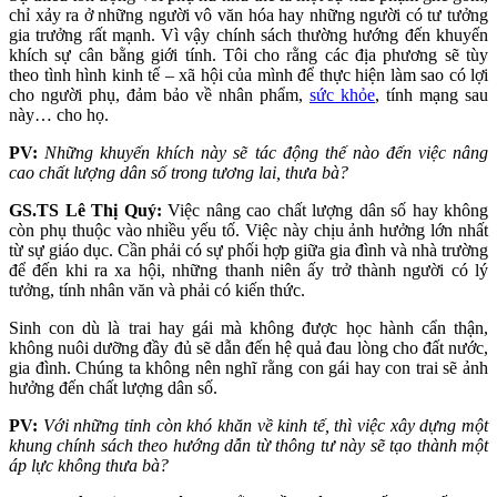
chỉ xảy ra ở những người vô văn hóa hay những người có tư tưởng
gia trưởng rất mạnh. Vì vậy chính sách thường hướng đến khuyến
khích sự cân bằng giới tính. Tôi cho rằng các địa phương sẽ tùy
theo tình hình kinh tế – xã hội của mình để thực hiện làm sao có lợi
cho người phụ, đảm bảo về nhân phẩm,
sức khỏe
, tính mạng sau
này… cho họ.
PV:
Những khuyến khích này sẽ tác động thế nào đến việc nâng
cao chất lượng dân số trong tương lai, thưa bà?
GS.TS Lê Thị Quý:
Việc nâng cao chất lượng dân số hay không
còn phụ thuộc vào nhiều yếu tố. Việc này chịu ảnh hưởng lớn nhất
từ sự giáo dục. Cần phải có sự phối hợp giữa gia đình và nhà trường
để đến khi ra xa hội, những thanh niên ấy trở thành người có lý
tưởng, tính nhân văn và phải có kiến thức.
Sinh con dù là trai hay gái mà không được học hành cẩn thận,
không nuôi dưỡng đầy đủ sẽ dẫn đến hệ quả đau lòng cho đất nước,
gia đình. Chúng ta không nên nghĩ rằng con gái hay con trai sẽ ảnh
hưởng đến chất lượng dân số.
PV:
Với những tỉnh còn khó khăn về kinh tế, thì việc xây dựng một
khung chính sách theo hướng dẫn từ thông tư này sẽ tạo thành một
áp lực không thưa bà?