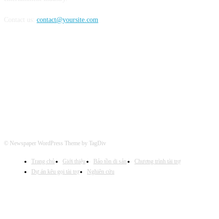
Contact us:
contact@yoursite.com
FOLLOW US
© Newspaper WordPress Theme by TagDiv
Trang chủ
Giới thiệu
Bảo tồn di sản
Chương trình tài trợ
Dự án kêu gọi tài trợ
Nghiên cứu