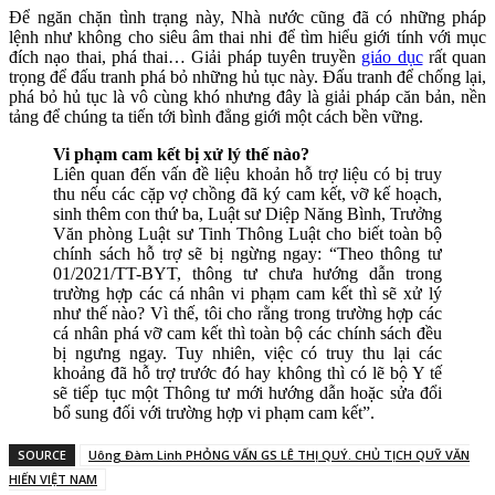
Để ngăn chặn tình trạng này, Nhà nước cũng đã có những pháp
lệnh như không cho siêu âm thai nhi để tìm hiểu giới tính với mục
đích nạo thai, phá thai… Giải pháp tuyên truyền
giáo dục
rất quan
trọng để đấu tranh phá bỏ những hủ tục này. Đấu tranh để chống lại,
phá bỏ hủ tục là vô cùng khó nhưng đây là giải pháp căn bản, nền
tảng để chúng ta tiến tới bình đẳng giới một cách bền vững.
Vi phạm cam kết bị xử lý thế nào?
Liên quan đến vấn đề liệu khoản hỗ trợ liệu có bị truy
thu nếu các cặp vợ chồng đã ký cam kết, vỡ kế hoạch,
sinh thêm con thứ ba, Luật sư Diệp Năng Bình, Trưởng
Văn phòng Luật sư Tinh Thông Luật cho biết toàn bộ
chính sách hỗ trợ sẽ bị ngừng ngay: “Theo thông tư
01/2021/TT-BYT, thông tư chưa hướng dẫn trong
trường hợp các cá nhân vi phạm cam kết thì sẽ xử lý
như thế nào? Vì thế, tôi cho rằng trong trường hợp các
cá nhân phá vỡ cam kết thì toàn bộ các chính sách đều
bị ngưng ngay. Tuy nhiên, việc có truy thu lại các
khoảng đã hỗ trợ trước đó hay không thì có lẽ bộ Y tế
sẽ tiếp tục một Thông tư mới hướng dẫn hoặc sửa đổi
bổ sung đối với trường hợp vi phạm cam kết”.
SOURCE
Uông Đàm Linh PHỎNG VẤN GS LÊ THỊ QUÝ. CHỦ TỊCH QUỸ VĂN
HIẾN VIỆT NAM