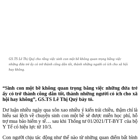
GS.TS Lê Thị Quý cho rằng việc sinh con một bề không quan trọng bằng việc
những đứa trẻ ấy có trở thành công dân tốt, thành những người có ích cho xã hội
hay không.
“Sinh con m
ộ
t b
ề
không quan tr
ọ
ng b
ằ
ng vi
ệ
c nh
ữ
ng
đứ
a tr
ẻ
ấ
y có tr
ở
thành công dân t
ố
t, thành nh
ữ
ng ng
ườ
i có ích cho xã
h
ộ
i hay không”, GS.TS Lê Th
ị
Quý bày t
ỏ
.
Dư luận nhiều ngày qua xôn xao nhiều ý kiến trái chiều, thậm chí là
hiểu sai lệch về chuyện sinh con một bề sẽ được miễn học phí, hỗ
trợ mua bảo hiểm y tế… sau khi Thông tư 01/2021/TT-BYT của bộ
Y Tế có hiệu lực từ 10/3.
Con người chịu tác động như thế nào từ những quan điểm bất bình