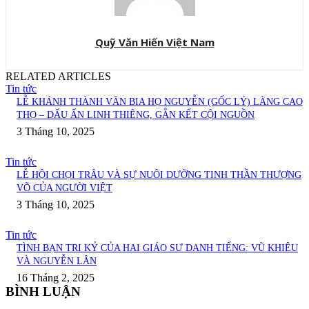
Quỹ Văn Hiến Việt Nam
RELATED ARTICLES
Tin tức
LỄ KHÁNH THÀNH VĂN BIA HỌ NGUYỄN (GỐC LÝ) LÀNG CAO
THỌ – DẤU ẤN LINH THIÊNG, GẮN KẾT CỘI NGUỒN
3 Tháng 10, 2025
Tin tức
LỄ HỘI CHỌI TRÂU VÀ SỰ NUÔI DƯỠNG TINH THẦN THƯỢNG
VÕ CỦA NGƯỜI VIỆT
3 Tháng 10, 2025
Tin tức
TÌNH BẠN TRI KỶ CỦA HAI GIÁO SƯ DANH TIẾNG: VŨ KHIÊU
VÀ NGUYỄN LÂN
16 Tháng 2, 2025
BÌNH LUẬN