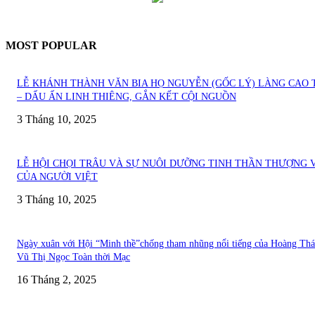
MOST POPULAR
LỄ KHÁNH THÀNH VĂN BIA HỌ NGUYỄN (GỐC LÝ) LÀNG CAO 
– DẤU ẤN LINH THIÊNG, GẮN KẾT CỘI NGUỒN
3 Tháng 10, 2025
LỄ HỘI CHỌI TRÂU VÀ SỰ NUÔI DƯỠNG TINH THẦN THƯỢNG 
CỦA NGƯỜI VIỆT
3 Tháng 10, 2025
Ngày xuân với Hội “Minh thề”chống tham nhũng nổi tiếng của Hoàng Thá
Vũ Thị Ngọc Toàn thời Mạc
16 Tháng 2, 2025