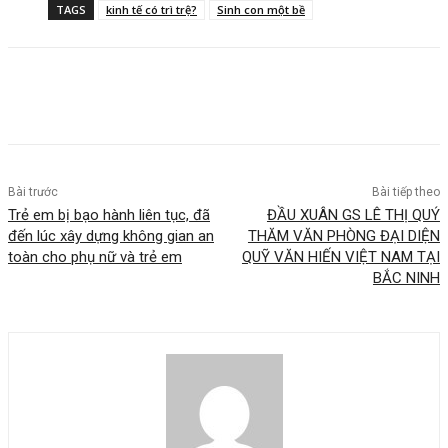
TAGS
kinh tế có trì trệ?
Sinh con một bề
Bài trước
Bài tiếp theo
Trẻ em bị bạo hành liên tục, đã
ĐẦU XUÂN GS LÊ THỊ QUÝ
đến lúc xây dựng không gian an
THĂM VĂN PHÒNG ĐẠI DIỆN
toàn cho phụ nữ và trẻ em
QUỸ VĂN HIẾN VIỆT NAM TẠI
BẮC NINH