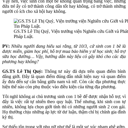
Vậy nên, việc sinh con một bề không quan trọng bằng việc, những
đứa trẻ ấy có trở thành công dân tốt hay không, có trở thành những
người có ích cho xã hội hay không.
GS.TS Lê Thị Quý, Viện trưởng viện Nghiên cứu Giới và Phát 
Pháp Luật.
PV:
Nhiều người đang hiểu sai rằng, từ 10/3, cứ sinh con 1 bề là
được miễn, giảm học phí, hỗ trợ mua bảo hiểm y tế học sinh; hỗ trợ
sữa học đường… Vậy, hướng dẫn này liệu có gây khó cho các địa
phương hay không?
GS.TS Lê Thị Quý:
Thông tư này đã dựa trên quan điểm bình
đẳng giới. Đây là quan điểm đúng đắn nhất hiện nay và quan điểm
ấy đưa đến sự cân bằng giữa nam và nữ. Còn các địa phương thực
hiện thế nào còn phụ thuộc vào điều kiện của từng địa phương.
Tôi nghĩ không ai chủ trương sinh con 1 bề để được nhận hỗ trợ, vì
đây là việc rất tự nhiên theo quy luật. Thế nhưng, khi sinh con tự
nhiên, không lựa chọn giới tính thì có những người sinh 2 con gái.
Họ thường chịu những áp lực từ dư luận, thậm chí bị chính gia đình
kỳ thị.
Sự thiếu tôn trọng với phụ nữ như thế là một sự xúc phạm ghê gớm,