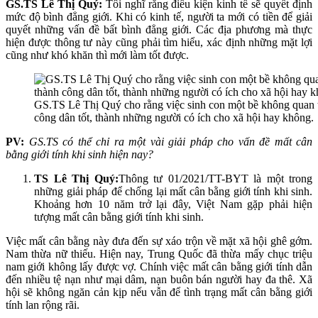
GS.TS Lê Thị Quý:
Tôi nghĩ rằng điều kiện kinh tế sẽ quyết định
mức độ bình đẳng giới. Khi có kinh tế, người ta mới có tiền để giải
quyết những vấn đề bất bình đẳng giới. Các địa phương mà thực
hiện được thông tư này cũng phải tìm hiểu, xác định những mặt lợi
cũng như khó khăn thì mới làm tốt được.
GS.TS Lê Thị Quý cho rằng việc sinh con một bề không quan t
công dân tốt, thành những người có ích cho xã hội hay không.
PV:
GS.TS có thể chỉ ra một vài giải pháp cho vấn đề mất cân
bằng giới tính khi sinh hiện nay?
TS Lê Thị Quý:
Thông tư 01/2021/TT-BYT là một trong
những giải pháp để chống lại mất cân bằng giới tính khi sinh.
Khoảng hơn 10 năm trở lại đây, Việt Nam gặp phải hiện
tượng mất cân bằng giới tính khi sinh.
Việc mất cân bằng này đưa đến sự xáo trộn về mặt xã hội ghê gớm.
Nam thừa nữ thiếu. Hiện nay, Trung Quốc đã thừa mấy chục triệu
nam giới không lấy được vợ. Chính việc mất cân bằng giới tính dẫn
đến nhiều tệ nạn như mại dâm, nạn buôn bán người hay đa thê. Xã
hội sẽ không ngăn cản kịp nếu vẫn để tình trạng mất cân bằng giới
tính lan rộng rãi.