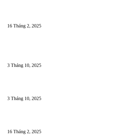
Ngày xuân với Hội “Minh thề”chống tham nhũng nổi tiếng của Hoàng Thá
Vũ Thị Ngọc Toàn thời Mạc
16 Tháng 2, 2025
POPULAR POSTS
LỄ KHÁNH THÀNH VĂN BIA HỌ NGUYỄN (GỐC LÝ) LÀNG CAO 
– DẤU ẤN LINH THIÊNG, GẮN KẾT CỘI NGUỒN
3 Tháng 10, 2025
LỄ HỘI CHỌI TRÂU VÀ SỰ NUÔI DƯỠNG TINH THẦN THƯỢNG 
CỦA NGƯỜI VIỆT
3 Tháng 10, 2025
Ngày xuân với Hội “Minh thề”chống tham nhũng nổi tiếng của Hoàng Thá
Vũ Thị Ngọc Toàn thời Mạc
16 Tháng 2, 2025