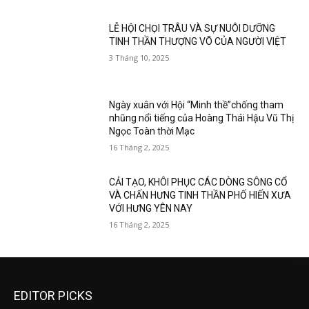
LỄ HỘI CHỌI TRÂU VÀ SỰ NUÔI DƯỠNG
TINH THẦN THƯỢNG VÕ CỦA NGƯỜI VIỆT
3 Tháng 10, 2025
Ngày xuân với Hội “Minh thề”chống tham
nhũng nổi tiếng của Hoàng Thái Hậu Vũ Thị
Ngọc Toàn thời Mạc
16 Tháng 2, 2025
CẢI TẠO, KHÔI PHỤC CÁC DÒNG SÔNG CỔ
VÀ CHẤN HƯNG TINH THẦN PHỐ HIẾN XƯA
VỚI HƯNG YÊN NAY
16 Tháng 2, 2025
EDITOR PICKS