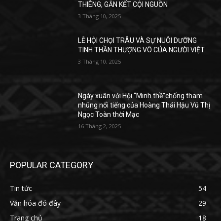
THIÊNG, GẮN KẾT CỘI NGUỒN
3 Tháng 10, 2025
LỄ HỘI CHỌI TRÂU VÀ SỰ NUÔI DƯỠNG
TINH THẦN THƯỢNG VÕ CỦA NGƯỜI VIỆT
3 Tháng 10, 2025
Ngày xuân với Hội “Minh thề”chống tham
nhũng nổi tiếng của Hoàng Thái Hậu Vũ Thị
Ngọc Toàn thời Mạc
16 Tháng 2, 2025
POPULAR CATEGORY
Tin tức
54
Văn hóa đó đây
29
Trang chủ
18