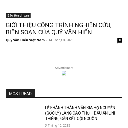
Bảo tồn di sản
GIỚI THIỆU CÔNG TRÌNH NGHIÊN CỨU,
BIÊN SOẠN CỦA QUỸ VĂN HIẾN
Quỹ Văn Hiến Việt Nam
-
14 Tháng 8, 2023
0
- Advertisment -
MOST READ
LỄ KHÁNH THÀNH VĂN BIA HỌ NGUYỄN
(GỐC LÝ) LÀNG CAO THỌ – DẤU ẤN LINH
THIÊNG, GẮN KẾT CỘI NGUỒN
3 Tháng 10, 2025