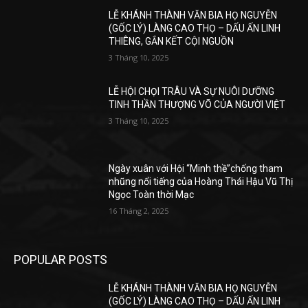
LỄ KHÁNH THÀNH VĂN BIA HỌ NGUYỄN
(GỐC LÝ) LÀNG CAO THỌ – DẤU ẤN LINH
THIÊNG, GẮN KẾT CỘI NGUỒN
3 Tháng 10, 2025
LỄ HỘI CHỌI TRÂU VÀ SỰ NUÔI DƯỠNG
TINH THẦN THƯỢNG VÕ CỦA NGƯỜI VIỆT
3 Tháng 10, 2025
Ngày xuân với Hội “Minh thề”chống tham
nhũng nổi tiếng của Hoàng Thái Hậu Vũ Thị
Ngọc Toàn thời Mạc
16 Tháng 2, 2025
POPULAR POSTS
LỄ KHÁNH THÀNH VĂN BIA HỌ NGUYỄN
(GỐC LÝ) LÀNG CAO THỌ – DẤU ẤN LINH