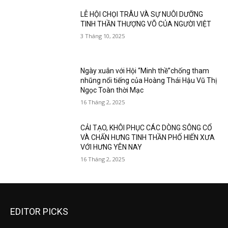
LỄ HỘI CHỌI TRÂU VÀ SỰ NUÔI DƯỠNG
TINH THẦN THƯỢNG VÕ CỦA NGƯỜI VIỆT
3 Tháng 10, 2025
Ngày xuân với Hội “Minh thề”chống tham
nhũng nổi tiếng của Hoàng Thái Hậu Vũ Thị
Ngọc Toàn thời Mạc
16 Tháng 2, 2025
CẢI TẠO, KHÔI PHỤC CÁC DÒNG SÔNG CỔ
VÀ CHẤN HƯNG TINH THẦN PHỐ HIẾN XƯA
VỚI HƯNG YÊN NAY
16 Tháng 2, 2025
EDITOR PICKS