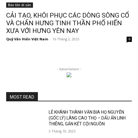
Bảo tồn di sản
CẢI TẠO, KHÔI PHỤC CÁC DÒNG SÔNG CỔ
VÀ CHẤN HƯNG TINH THẦN PHỐ HIẾN
XƯA VỚI HƯNG YÊN NAY
Quỹ Văn Hiến Việt Nam
-
16 Tháng 2, 2025
0
- Advertisment -
MOST READ
LỄ KHÁNH THÀNH VĂN BIA HỌ NGUYỄN
(GỐC LÝ) LÀNG CAO THỌ – DẤU ẤN LINH
THIÊNG, GẮN KẾT CỘI NGUỒN
3 Tháng 10, 2025