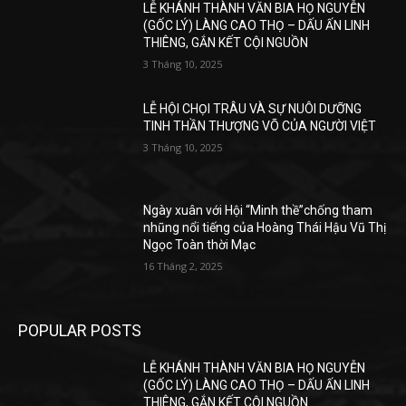
LỄ KHÁNH THÀNH VĂN BIA HỌ NGUYỄN
(GỐC LÝ) LÀNG CAO THỌ – DẤU ẤN LINH
THIÊNG, GẮN KẾT CỘI NGUỒN
3 Tháng 10, 2025
LỄ HỘI CHỌI TRÂU VÀ SỰ NUÔI DƯỠNG
TINH THẦN THƯỢNG VÕ CỦA NGƯỜI VIỆT
3 Tháng 10, 2025
Ngày xuân với Hội “Minh thề”chống tham
nhũng nổi tiếng của Hoàng Thái Hậu Vũ Thị
Ngọc Toàn thời Mạc
16 Tháng 2, 2025
POPULAR POSTS
LỄ KHÁNH THÀNH VĂN BIA HỌ NGUYỄN
(GỐC LÝ) LÀNG CAO THỌ – DẤU ẤN LINH
THIÊNG, GẮN KẾT CỘI NGUỒN