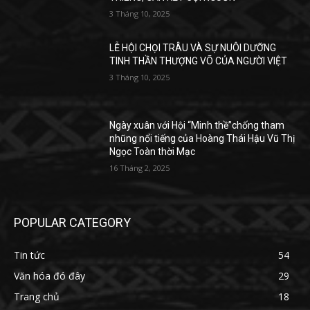
3 Tháng 10, 2025
LỄ HỘI CHỌI TRÂU VÀ SỰ NUÔI DƯỠNG
TINH THẦN THƯỢNG VÕ CỦA NGƯỜI VIỆT
3 Tháng 10, 2025
Ngày xuân với Hội “Minh thề”chống tham
nhũng nổi tiếng của Hoàng Thái Hậu Vũ Thị
Ngọc Toàn thời Mạc
16 Tháng 2, 2025
POPULAR CATEGORY
Tin tức
54
Văn hóa đó đây
29
Trang chủ
18